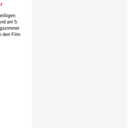
r
leißigen
and am 5.
ungszimmer
h den Film