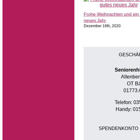
Frohe Weihnachten und ein
neues Jahr
Dezember 18th, 2020
GESCHÄ
Seniorenh
Altenber
OT Bä
01773 
Telefon: 0
Handy: 01
SPENDENKONTO 