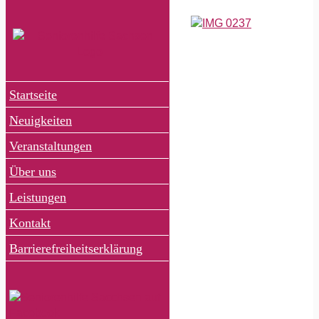
Zum
Inhalt
Zeige
springen
grösseres
Bild
Startseite
Neuigkeiten
Veranstaltungen
Über uns
Leistungen
Kontakt
Barrierefreiheitserklärung