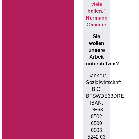
viele
helfen.”
Hermann
Gmeiner
Sie
wollen
unsere
Arbeit
unterstützen?
Bank für
Sozialwirtschaft
BIC:
BFSWDE33DRE
IBAN:
DE63
8502
0500
0003
5242 03