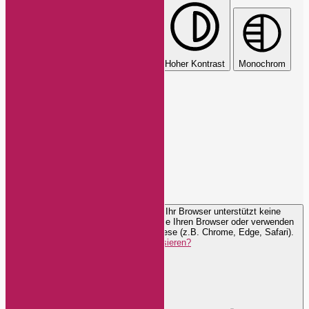
Dunkler Kontrast
Heller Kontrast
Hoher Kontrast
Monochrom
Sättigung
Orientierungsmodule
Lesezeile
Lesemaske
Browser muss aktualisiert werden
Ihr Browser unterstützt keine
Sprachausgabe. Bitte aktualisieren Sie Ihren Browser oder verwenden
Sie einen mit aktivierter Sprachsynthese (z.B. Chrome, Edge, Safari).
Wie aktualisieren?