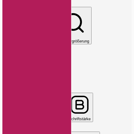
Lesbare Schriftart
Cursor
Textvergrößerung
Legastheniker-Schriftart
Align Text
Buchstabenabstand
Schriftstärke
Farbmodule