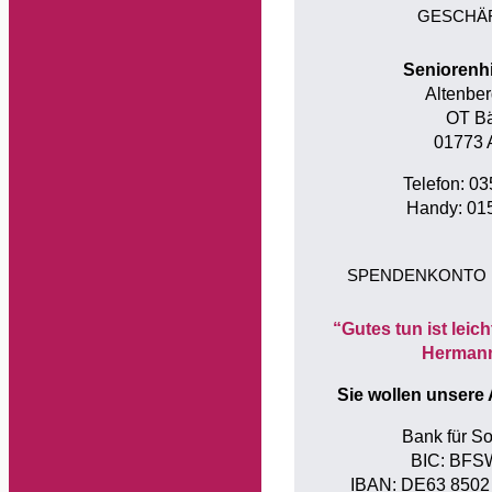
GESCHÄ
Seniorenh
Altenber
OT Bä
01773 
Telefon: 0
Handy: 01
SPENDENKONTO 
“Gutes tun ist leich
Herman
Sie wollen unsere 
Bank für So
BIC: BF
IBAN: DE63 8502