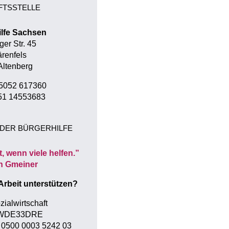
FTSSTELLE
ilfe Sachsen
ger Str. 45
renfels
Altenberg
35052 617360
51 14553683
DER BÜRGERHILFE
t, wenn viele helfen.”
n Gmeiner
Arbeit unterstützen?
zialwirtschaft
SWDE33DRE
 0500 0003 5242 03